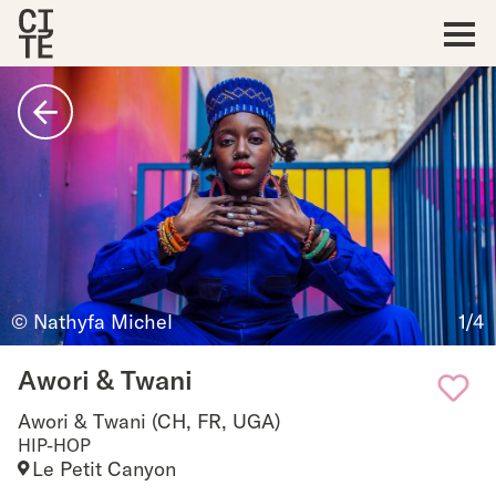
Accueil
Show
navigat
Retour
© Nathyfa Michel
1/4
Awori & Twani
Awori & Twani (CH, FR, UGA)
Add
HIP-HOP
Le Petit Canyon
to