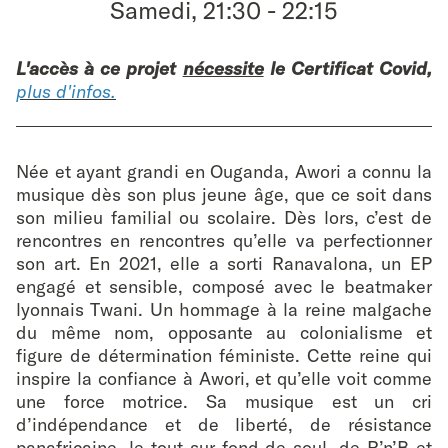
Samedi, 21:30
-
22:15
favouri
L'accès à ce projet
nécessite
le Certificat Covid,
plus d'infos.
Née et ayant grandi en Ouganda, Awori a connu la
musique dès son plus jeune âge, que ce soit dans
son milieu familial ou scolaire. Dès lors, c’est de
rencontres en rencontres qu’elle va perfectionner
son art. En 2021, elle a sorti Ranavalona, un EP
engagé et sensible, composé avec le beatmaker
lyonnais Twani. Un hommage à la reine malgache
du même nom, opposante au colonialisme et
figure de détermination féministe. Cette reine qui
inspire la confiance à Awori, et qu’elle voit comme
une force motrice. Sa musique est un cri
d’indépendance et de liberté, de résistance
panafricaine, le tout sur fond de soul, de R’n’B et