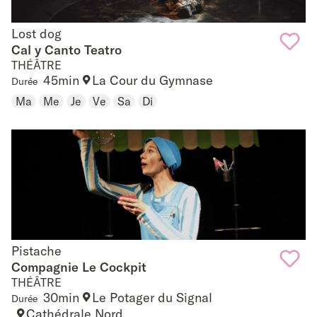
Lost dog
Lost dog
Cal y Canto Teatro
THÉÂTRE
Add
45min
La Cour du Gymnase
Durée
to
Ma
Me
Je
Ve
Sa
Di
favouri
Pistache
Pistache
Compagnie Le Cockpit
THÉÂTRE
Add
30min
Le Potager du Signal
Durée
to
Cathédrale Nord