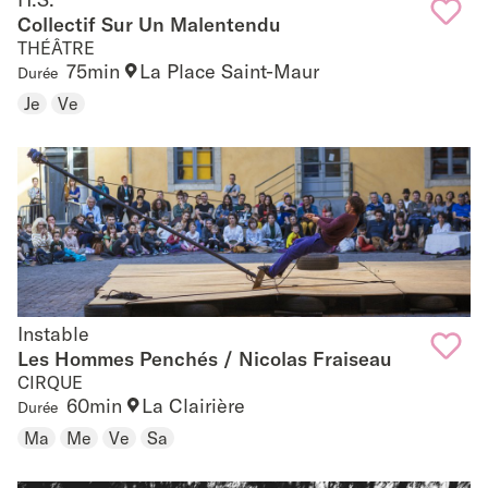
H.S.
Collectif Sur Un Malentendu
THÉÂTRE
Add
75min
La Place Saint-Maur
Durée
to
Je
Ve
favouri
Instable
Instable
Les Hommes Penchés / Nicolas Fraiseau
CIRQUE
Add
60min
La Clairière
Durée
to
Ma
Me
Ve
Sa
favouri