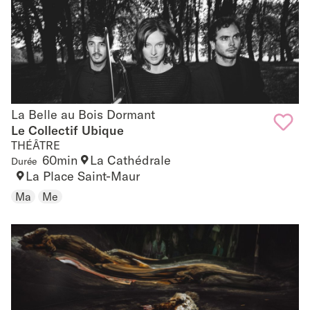
La Belle au Bois Dormant
La Belle au Bois Dormant
Le Collectif Ubique
THÉÂTRE
Add
60min
La Cathédrale
Durée
to
La Place Saint-Maur
Ma
Me
favouri