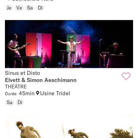
Je
Ve
Sa
Di
favouri
Sinus et Disto
Sinus et Disto
Elvett & Simon Aeschimann
THÉÂTRE
Add
45min
Usine Tridel
Durée
to
Sa
Di
favouri