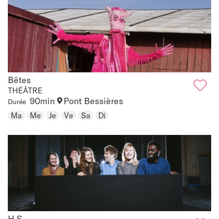
favouri
Bêtes
Bêtes
THÉÂTRE
90min
Pont Bessières
Durée
Add
Ma
Me
Je
Ve
Sa
Di
to
favouri
H.S.