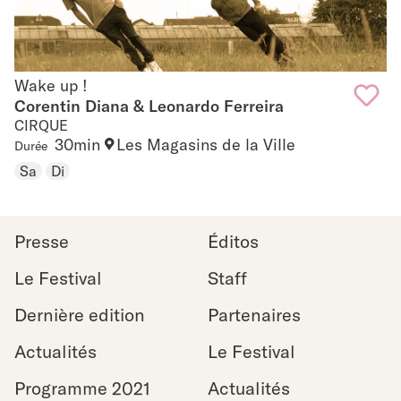
Wake up !
Wake up !
Corentin Diana & Leonardo Ferreira
CIRQUE
Add
30min
Les Magasins de la Ville
Durée
to
Sa
Di
favouri
Presse
Éditos
Le Festival
Staff
Dernière edition
Partenaires
Actualités
Le Festival
Programme 2021
Actualités