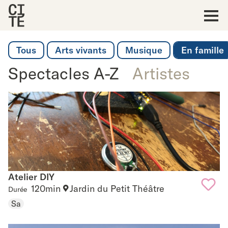
Accueil
Show
Tous
Arts vivants
Musique
En famille
navigat
Spectacles A-Z
Artistes
Atelier DIY
Atelier DIY
120min
Jardin du Petit Théâtre
Durée
Sa
Add
to