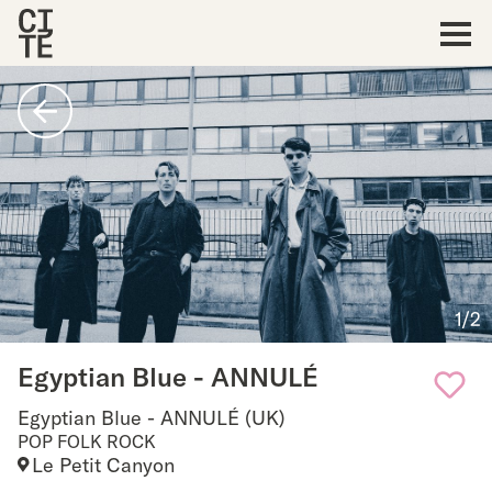
Accueil
Show
navigat
Retour
1/2
Egyptian Blue - ANNULÉ
Egyptian Blue - ANNULÉ (UK)
Add
POP FOLK ROCK
Le Petit Canyon
to